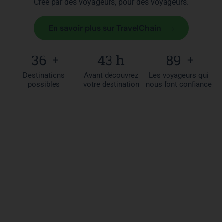
Créé par des voyageurs, pour des voyageurs.
En savoir plus sur TravelChain
40
47
h
98
+
+
Destinations
Avant découvrez
Les voyageurs qui
possibles
votre destination
nous font confiance