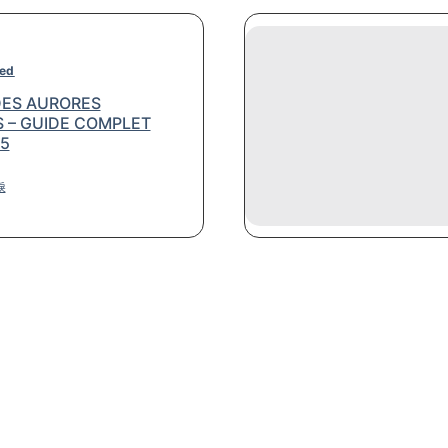
zed
DES AURORES
 – GUIDE COMPLET
5