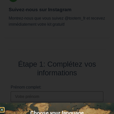
Suivez-nous sur Instagram
Montrez-nous que vous suivez @tootem_fr et recevez
immédiatement votre kit gratuit!
Étape 1: Complétez vos
informations
Prénom complet:
Email:
Choose your language