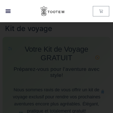
Kit de voyage
Votre Kit de Voyage
GRATUIT
Préparez-vous pour l’aventure avec
style!
Nous sommes ravis de vous offrir un kit de
voyage exclusif pour rendre vos prochaines
aventures encore plus agréables. Élégant,
pratique et totalement gratuit!