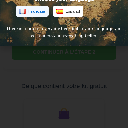
Français
Español
J’accepte la politique de confidentialité et je consens
à recevoir des communications de la part de Tootem.
There is room for everyone here, but in your language you
will understand everything better.
CONTINUER À L’ÉTAPE 2
Ce que contient votre kit gratuit