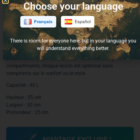
Choose your language
voyager avec toi
Fabriqué entièrement à partir de bouteilles recyclées, ce
sac à dos imperméable est l’allié idéal pour partir à
Français
Español
l’aventure. Compact et malin, il respecte même les
dimensions les plus strictes des compagnies aériennes.
There is room for everyone here, but in your language you
Le plus ? Il s’adapte à ton style : porte-le à l’épaule grâce à
will understand everything better.
sa poignée latérale, ou utilise les bretelles dissimulées
pour le transformer en sac à dos. Avec ses multiples
compartiments, chaque recoin est optimisé sans
compromis sur le confort ou le style.
Capacité : 40 L
Hauteur : 55 cm
Largeur : 30 cm
Profondeur : 25 cm
AVANTAGE EXCLUSIF !