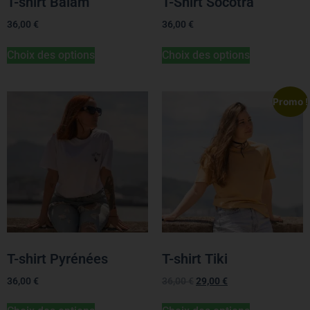
T-shirt Balam
T-Shirt Socotra
36,00
€
36,00
€
Choix des options
Choix des options
Promo !
T-shirt Pyrénées
T-shirt Tiki
36,00
€
36,00
€
29,00
€