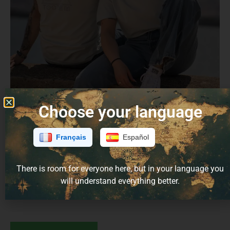
Choose your language
T-shirt Bastet
36,00
€
29,00
€
Français
Español
Size Guide
There is room for everyone here, but in your language you
Talla
will understand everything better.