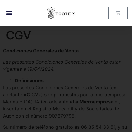
CGV
Condiciones Generales de Venta
Las presentes Condiciones Generales de Venta están
vigentes a 19/04/2024.
Definiciones
Las presentes Condiciones Generales de Venta (en
adelante
«C
GV») son propuestas por la microempresa
Marina BROQUA (en adelante
«La
Microempresa
«),
inscrita en el Registro Mercantil y de Sociedades de
Auch con el número 907879795.
Su número de teléfono gratuito es 06 35 54 33 51, y su