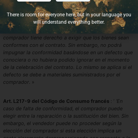
compatible con la naturaleza de los bienes o la falta de
conformidad alegada
. »
There is room for everyone here, but in your language you
will understand everything better.
Art. L217-8 del Código de Consumo francés
: ‘
‘El
comprador tiene derecho a exigir que los bienes sean
conformes con el contrato. Sin embargo, no podrá
impugnar la conformidad basándose en un defecto que
conociera o no hubiera podido ignorar en el momento
de la celebración del contrato. Lo mismo se aplica si el
defecto se debe a materiales suministrados por el
comprador
. »
Art. L217-9 del Código de Consumo francés
: ‘
‘En
caso de falta de conformidad, el comprador puede
elegir entre la reparación o la sustitución del bien. Sin
embargo, el vendedor puede no proceder según la
elección del comprador si esta elección implica un