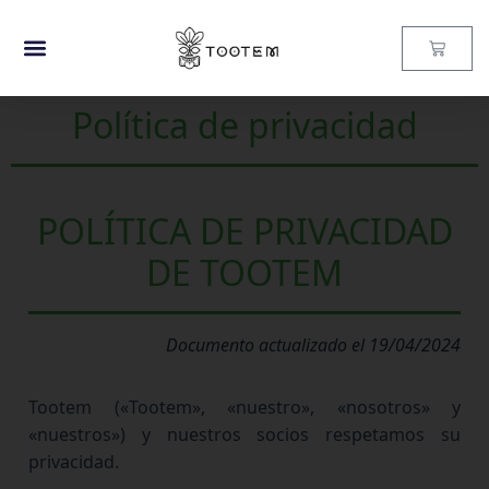
Política de privacidad
POLÍTICA DE PRIVACIDAD
DE TOOTEM
Documento actualizado el 19/04/2024
Tootem («Tootem», «nuestro», «nosotros» y
«nuestros») y nuestros socios respetamos su
privacidad.