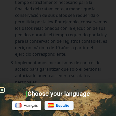
tiempo estrictamente necesario para la
finalidad del tratamiento, a menos que la
conservación de sus datos sea requerida o
permitida por la ley. Por ejemplo, conservamos
los datos relacionados con la ejecución de sus
pedidos durante el tiempo requerido por la ley
para la conservación de registros contables, es
decir, un máximo de 10 años a partir del
ejercicio correspondiente.
Implementamos mecanismos de control de
acceso para garantizar que solo el personal
autorizado pueda acceder a sus datos
personales.
Choose your language
En caso de violación de datos personales, Tootem
cumplirá con los requisitos legales y reglamentarios
Français
Español
aplicables a la notificación de violaciones de datos
personales a las autoridades de control