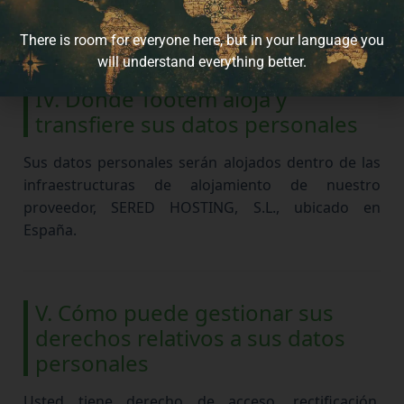
competentes y/o a las personas afectadas.
There is room for everyone here, but in your language you
will understand everything better.
IV. Dónde Tootem aloja y
transfiere sus datos personales
Sus datos personales serán alojados dentro de las
infraestructuras de alojamiento de nuestro
proveedor, SERED HOSTING, S.L., ubicado en
España.
V. Cómo puede gestionar sus
derechos relativos a sus datos
personales
Usted tiene derecho de acceso, rectificación,