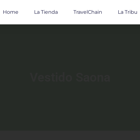
Home
La Tienda
TravelChain
La Tribu
Vestido Saona