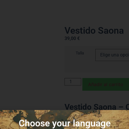
Vestido Saona
39,00
€
Talla
Añadir al carrito
Vestido Saona – 
libertad
Choose your language