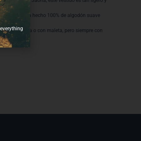
a caribeña de Saona, este vestido es tan ligero y
de verano.
favorecedor, está hecho 100% de algodón suave
cada destino.
 everything
n con mochila o con maleta, pero siempre con