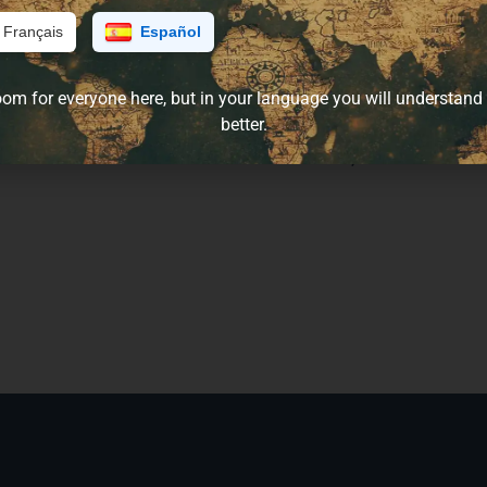
Inspirado en la paradisíaca play
cómodo como una brisa cálida 
Français
Español
Con un corte suelto, fresco y 
que te acompaña con estilo en 
oom for everyone here, but in your language you will understand
Pensado para mujeres que viaja
better.
alma libre.
Fácil de llevar, fácil de amar.